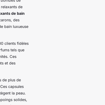
et bombes de
 relaxants de
axants de bain
carons, des
de bain luxueuse
0 clients fidèles
rfums tels que
nités. Ces
ts et des
s de plus de
 Ces capsules
tègent la peau.
poings solides,