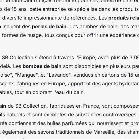
t un fabricant français renommé pour ses perles de bain 
s de 15 ans, cette entreprise se spécialise dans les produits
e diversité impressionnante de références. Les
produits rel
n incluent des
perles de bain
, des bombes de bain, des ma
 formes de nuage, tous conçus pour offrir une expérience 
 SB Collection s'étend à travers l'Europe, avec plus de 3,00
-delà. Les
bombes de bain
sont disponibles en plusieurs pa
boise", "Mangue", et "Lavande", vendues en cartons de 15 u
escents, fabriqués en Europe, apportent des agents hydratan
bles, tout en colorant l'eau du bain.
ain
de SB Collection, fabriquées en France, sont composée
ts naturels et sont exemptes de substances controversées.
rée contiennent des huiles parfumées qui nourrissent et pro
 également des savons traditionnels de Marseille, des sham