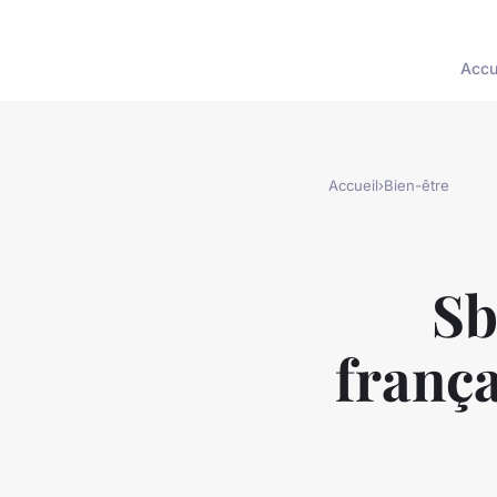
Accu
Accueil
›
Bien-être
Sb
frança