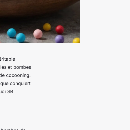
ritable
rles et bombes
 de cocooning.
rque conquiert
uoi SB