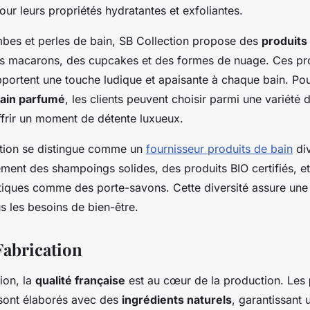
ur leurs propriétés hydratantes et exfoliantes.
bes et perles de bain, SB Collection propose des
produits
s macarons, des cupcakes et des formes de nuage. Ces pr
pportent une touche ludique et apaisante à chaque bain. Po
ain parfumé
, les clients peuvent choisir parmi une variété 
frir un moment de détente luxueux.
ction se distingue comme un
fournisseur produits de bain
div
ment des shampoings solides, des produits BIO certifiés, e
tiques comme des porte-savons. Cette diversité assure une
s les besoins de bien-être.
Fabrication
ion, la
qualité française
est au cœur de la production. Les
ont élaborés avec des
ingrédients naturels
, garantissant