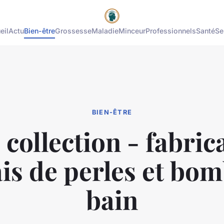
eil
Actu
Bien-être
Grossesse
Maladie
Minceur
Professionnels
Santé
Se
BIEN-ÊTRE
 collection - fabric
is de perles et bo
bain