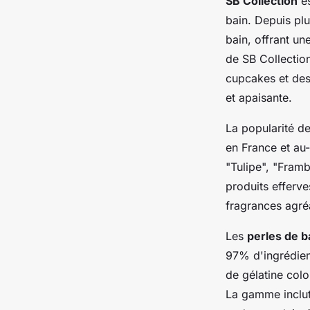
SB Collection
es
bain. Depuis plu
bain, offrant un
de SB Collectio
cupcakes et des
et apaisante.
La popularité de
en France et au
"Tulipe", "Fram
produits efferv
fragrances agréa
Les
perles de b
97% d'ingrédien
de gélatine colo
La gamme inclut