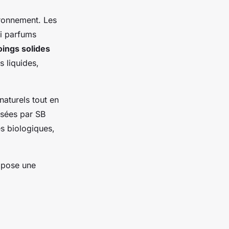
ironnement. Les
ni parfums
ings solides
 liquides,
naturels tout en
osées par SB
es biologiques,
opose une