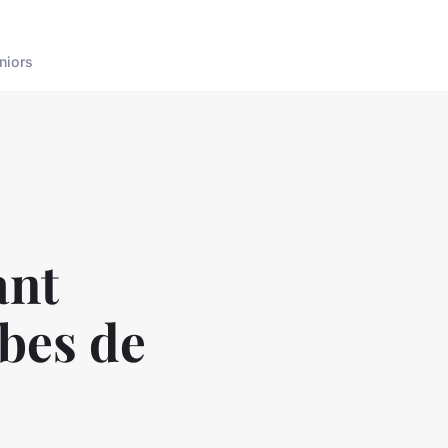
niors
ant
mbes de