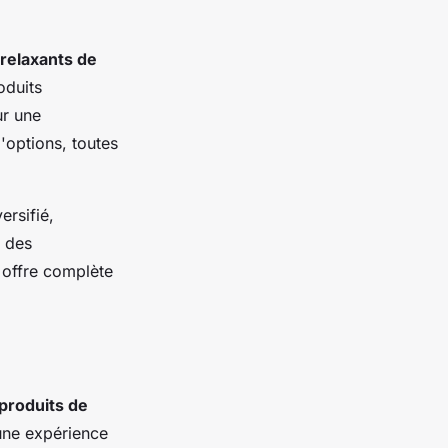
 relaxants de
oduits
ur une
d'options, toutes
ersifié,
t des
 offre complète
produits de
 une expérience