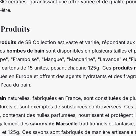
BIO certifiés, garantissant une offre variée et de qualité pou
être.
Produits
oduits
de SB Collection est vaste et variée, répondant aux
Les
bombes de bain
sont disponibles en plusieurs tailles et
pe", "Framboise", "Mangue", "Mandarine", "Lavande" et "Flo
 cartons de 15 unités, pesant chacune 125g. Ces
produits 
ués en Europe et offrent des agents hydratants et des frag
 l'eau du bain.
ain
naturelles, fabriquées en France, sont constituées de p
aturels et sont exemptes de substances controversées. Ces 
, contenant des huiles parfumées, nourrissent et protègent 
galement des
savons de Marseille
traditionnels et fantaisie
 et 125g. Ces savons sont fabriqués de manière artisanale à