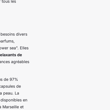
r tous les
 besoins divers
 parfums,
wer sea". Elles
relaxants de
rances agréables
lus de 97%
capsules de
la peau. La
, disponibles en
 Marseille et