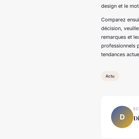
design et le moti
Comparez ensuite
décision, veuill
remarques et le
professionnels p
tendances actuel
Actu
EC
D
D