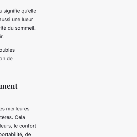
 signifie qu’elle
aussi une lueur
rité du sommeil.
r.
roubles
ion de
ement
es meilleures
tères. Cela
leurs, le confort
portabilité, de