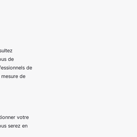
sultez
ous de
fessionnels de
n mesure de
tionner votre
ous serez en