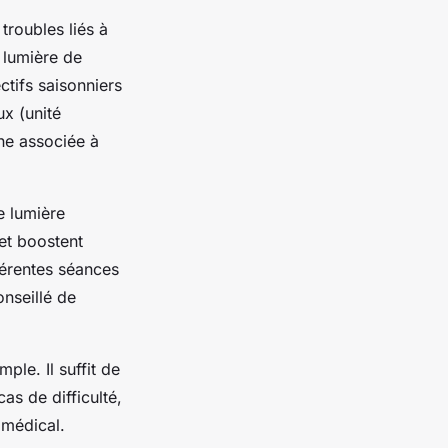
troubles liés à
e lumière de
ctifs saisonniers
ux (unité
one associée à
e lumière
et boostent
férentes séances
conseillé de
ple. Il suffit de
as de difficulté,
 médical.