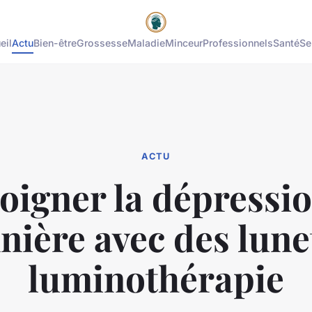
eil
Actu
Bien-être
Grossesse
Maladie
Minceur
Professionnels
Santé
Se
ACTU
oigner la dépressi
nière avec des lune
luminothérapie