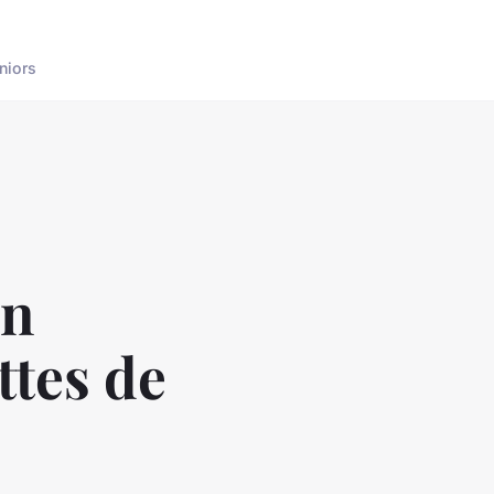
niors
on
ttes de